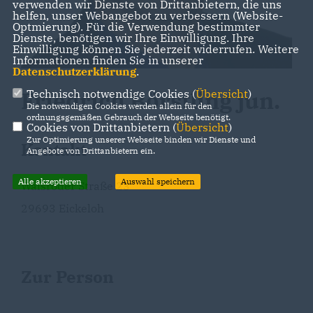
verwenden wir Dienste von Drittanbietern, die uns
helfen, unser Webangebot zu verbessern (Website-
Optmierung). Für die Verwendung bestimmter
Dienste, benötigen wir Ihre Einwilligung. Ihre
Einwilligung können Sie jederzeit widerrufen. Weitere
Informationen finden Sie in unserer
Datenschutzerklärung
.
Friedrich Börstling jun.
Technisch notwendige Cookies (
Übersicht
)
Die notwendigen Cookies werden allein für den
ordnungsgemäßen Gebrauch der Webseite benötigt.
Cookies von Drittanbietern (
Übersicht
)
Zur Optimierung unserer Webseite binden wir Dienste und
Kontakt
Angebote von Drittanbietern ein.
Alle akzeptieren
Auswahl speichern
Walsroder Straße 23
29693 Eickeloh
Zur Person