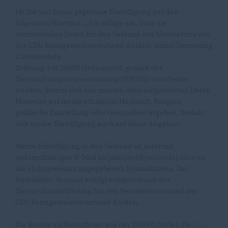
(4) Die von Ihnen gegebene Einwilligung hat den
folgenden Wortlaut: „ Ich willige ein, dass die
vorstehenden Daten für den Versand des Newsletters von
der CDU Samtgemeindeverband Ahlden, Almut Detmering
1.Vorsitzende
Orthweg 4 in 29693 Hademstorf, gemäß der
Datenschutzgrundverordnung (DSGVO) verarbeitet
werden. Sofern sich aus meinen oben aufgeführten Daten
Hinweise auf meine ethnische Herkunft, Religion,
politische Einstellung oder Gesundheit ergeben, bezieht
sich meine Einwilligung auch auf diese Angaben.
Meine Einwilligung in den Versand ist jederzeit
widerruflich (per E-Mail an [almut64@yahoo.de] oder an
die im Impressum angegebenen Kontaktdaten. Der
Newsletter-Versand erfolgt entsprechend der
Datenschutzerklärung für den Newsletterversand der
CDU Samtgemeindeverband Ahlden.
Die Rechte als Betroffener aus der DSGVO finden Sie
hier
.