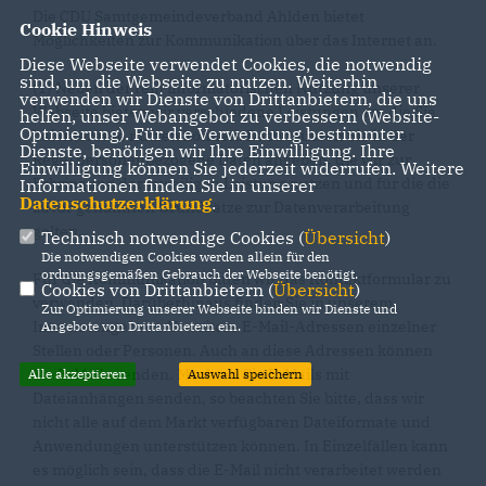
Die CDU Samtgemeindeverband Ahlden bietet
Cookie Hinweis
Möglichkeiten zur Kommunikation über das Internet an.
Diese Webseite verwendet Cookies, die notwendig
sind, um die Webseite zu nutzen. Weiterhin
(1) Neben der rein informatorischen Nutzung unserer
verwenden wir Dienste von Drittanbietern, die uns
Webseite bieten wir verschiedene Leistungen an, die Sie
helfen, unser Webangebot zu verbessern (Website-
Optmierung). Für die Verwendung bestimmter
bei Interesse nutzen können. Dazu müssen Sie in der
Dienste, benötigen wir Ihre Einwilligung. Ihre
Regel personenbezogene Daten angeben, die wir zur
Einwilligung können Sie jederzeit widerrufen. Weitere
Erbringung der jeweiligen Leistung nutzen und für die die
Informationen finden Sie in unserer
Datenschutzerklärung
.
zuvor genannten Grundsätze zur Datenverarbeitung
gelten.
Technisch notwendige Cookies (
Übersicht
)
Die notwendigen Cookies werden allein für den
ordnungsgemäßen Gebrauch der Webseite benötigt.
Für die Kommunikation bitten wir das Kontaktformular zu
Cookies von Drittanbietern (
Übersicht
)
verwenden. Darüberhinaus finden Sie in unserem
Zur Optimierung unserer Webseite binden wir Dienste und
Internetangebot u.U. weitere E-Mail-Adressen einzelner
Angebote von Drittanbietern ein.
Stellen oder Personen. Auch an diese Adressen können
Sie E-Mails senden. Möchten Sie E-Mails mit
Alle akzeptieren
Auswahl speichern
Dateianhängen senden, so beachten Sie bitte, dass wir
nicht alle auf dem Markt verfügbaren Dateiformate und
Anwendungen unterstützen können. In Einzelfällen kann
es möglich sein, dass die E-Mail nicht verarbeitet werden