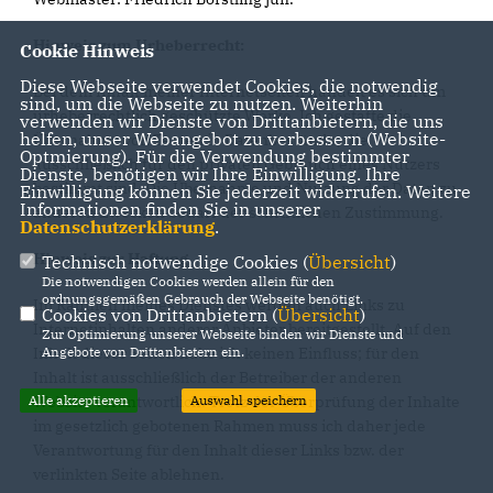
Hinweis zum Urheberrecht:
Cookie Hinweis
Diese Webseite verwendet Cookies, die notwendig
Bei dem Inhalt meiner Internetseiten handelt es sich um
sind, um die Webseite zu nutzen. Weiterhin
urheberrechtlich geschützte Werke. Ich gestatte die
verwenden wir Dienste von Drittanbietern, die uns
helfen, unser Webangebot zu verbessern (Website-
Übernahme von Texten in Datenbestände, die
Optmierung). Für die Verwendung bestimmter
ausschließlich für den privaten Gebrauch eines Nutzers
Dienste, benötigen wir Ihre Einwilligung. Ihre
bestimmt sind. Die Übernahme und Nutzung der Daten zu
Einwilligung können Sie jederzeit widerrufen. Weitere
Informationen finden Sie in unserer
anderen Zwecken bedarf der schriftlichen Zustimmung.
Datenschutzerklärung
.
Hinweis zur Haftung
Technisch notwendige Cookies (
Übersicht
)
Die notwendigen Cookies werden allein für den
ordnungsgemäßen Gebrauch der Webseite benötigt.
Im Rahmen meines Dienstes werden auch Links zu
Cookies von Drittanbietern (
Übersicht
)
Internetinhalten anderer Anbieter bereitgestellt. Auf den
Zur Optimierung unserer Webseite binden wir Dienste und
Inhalt dieser Seiten habe ich keinen Einfluss; für den
Angebote von Drittanbietern ein.
Inhalt ist ausschließlich der Betreiber der anderen
Website verantwortlich. Trotz der Überprüfung der Inhalte
Alle akzeptieren
Auswahl speichern
im gesetzlich gebotenen Rahmen muss ich daher jede
Verantwortung für den Inhalt dieser Links bzw. der
verlinkten Seite ablehnen.