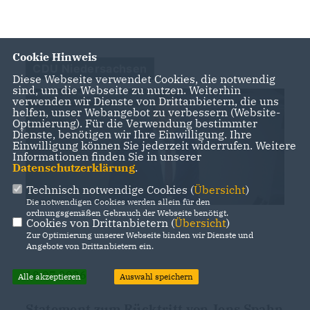
Cookie Hinweis
CDU Niedersachsen
Diese Webseite verwendet Cookies, die notwendig
sind, um die Webseite zu nutzen. Weiterhin
verwenden wir Dienste von Drittanbietern, die uns
helfen, unser Webangebot zu verbessern (Website-
Optmierung). Für die Verwendung bestimmter
Dienste, benötigen wir Ihre Einwilligung. Ihre
Einwilligung können Sie jederzeit widerrufen. Weitere
Informationen finden Sie in unserer
Datenschutzerklärung
.
Technisch notwendige Cookies (
Übersicht
)
Die notwendigen Cookies werden allein für den
ordnungsgemäßen Gebrauch der Webseite benötigt.
Cookies von Drittanbietern (
Übersicht
)
Zur Optimierung unserer Webseite binden wir Dienste und
Angebote von Drittanbietern ein.
18.07.2026
Alle akzeptieren
Auswahl speichern
Statement zum Rücktritt von Jens Spahn